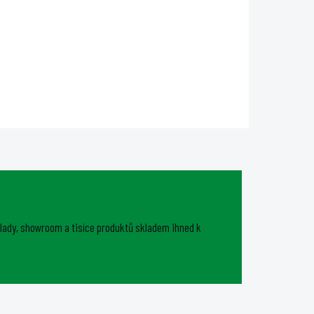
Undercanopy LED svítidlo s
je
nastavitelným spektrem v
rozmezí 40–90 % červené a bílé
ku. S
barvy s nezávislým kanálem pro
ýkonem
dalekou červenou. Příkon 120W.
ktní
5letá záruka.
je
lady, showroom a tisíce produktů skladem ihned k