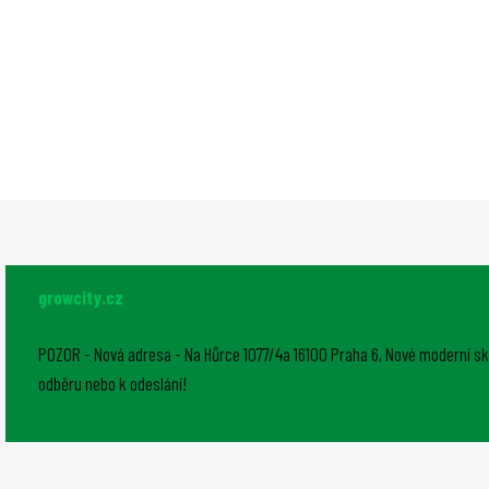
Urban Hydro NFT kanál 100x50
DAYLIGHT 300W PRO LED 
mm - bez díry, 1 vrstva, bílý
dokonalým řešením pro
uvnitř, 145 cm pro hydroponii s
pěstování v malém měřít
předvrtanými otvory a
vynikajícím celkovým v
odnímatelným víkem.
750 μmol/s. Tato kompa
jednotka dokonale pokry
pěstební plochu o...
growcity.cz
POZOR - Nová adresa - Na Hůrce 1077/4a 16100 Praha 6, Nové moderní sk
odběru nebo k odeslání!