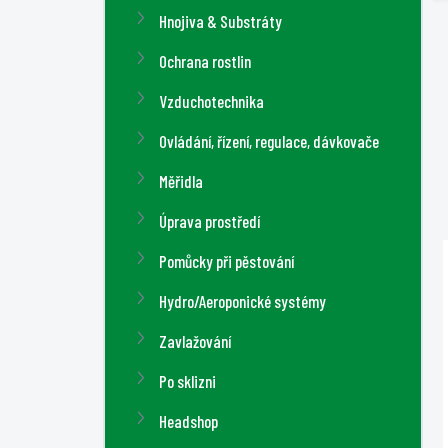
n
Hnojiva & Substráty
í
Ochrana rostlin
p
a
Vzduchotechnika
n
Ovládání, řízení, regulace, dávkovače
e
l
Měřidla
Úprava prostředí
Pomůcky při pěstování
Hydro/Aeroponické systémy
Zavlažování
Po sklizni
Headshop