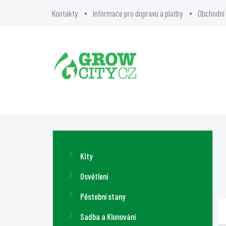
Přejít
Kontakty
Informace pro dopravu a platby
Obchodní
na
obsah
BLOG
O NÁS
GR
P
o
Přeskočit
Kity
s
kategorie
t
Osvětlení
r
Pěstební stany
a
Sadba a Klonování
n