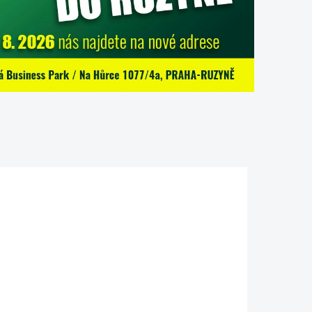
X60_FS
311