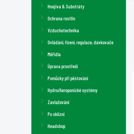
n
Hnojiva & Substráty
í
Ochrana rostlin
p
a
Vzduchotechnika
n
Ovládání, řízení, regulace, dávkovače
e
l
Měřidla
Úprava prostředí
Pomůcky při pěstování
Hydro/Aeroponické systémy
Zavlažování
Po sklizni
Headshop