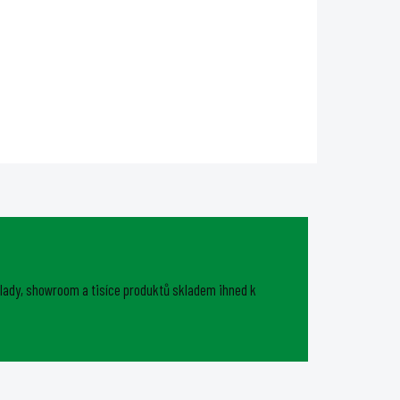
Undercanopy LED svítidlo s
je
nastavitelným spektrem v
rozmezí 40–90 % červené a bílé
ku. S
barvy s nezávislým kanálem pro
ýkonem
dalekou červenou. Příkon 120W.
ktní
5letá záruka.
je
lady, showroom a tisíce produktů skladem ihned k