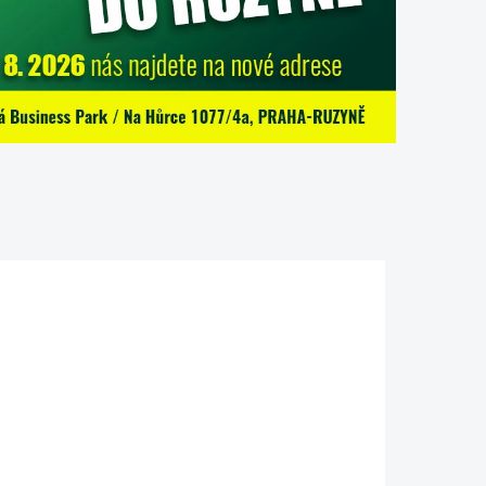
X60_FS
311