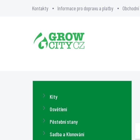
Přejít
Kontakty
Informace pro dopravu a platby
Obchodní
na
obsah
BLOG
O NÁS
GR
P
o
Přeskočit
Kity
s
kategorie
t
Osvětlení
r
Pěstební stany
a
Sadba a Klonování
n