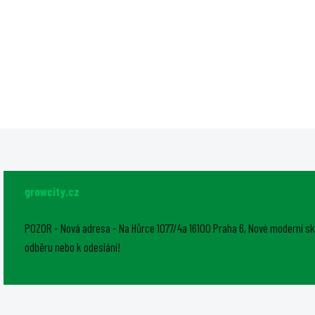
Urban Hydro NFT kanál 100x50
DAYLIGHT 300W PRO LED 
mm - bez díry, 1 vrstva, bílý
dokonalým řešením pro
uvnitř, 145 cm pro hydroponii s
pěstování v malém měřít
předvrtanými otvory a
vynikajícím celkovým v
odnímatelným víkem.
750 μmol/s. Tato kompa
jednotka dokonale pokry
pěstební plochu o...
growcity.cz
POZOR - Nová adresa - Na Hůrce 1077/4a 16100 Praha 6, Nové moderní sk
odběru nebo k odeslání!