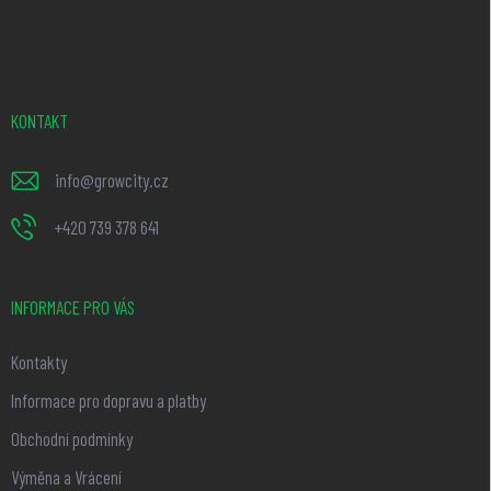
á
p
a
t
KONTAKT
í
info
@
growcity.cz
+420 739 378 641
INFORMACE PRO VÁS
Kontakty
Informace pro dopravu a platby
Obchodní podmínky
Výměna a Vrácení