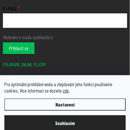
E-MAIL
Vložením e-mailu souhlasíte s
podmínkami ochrany osobních údajů
Přihlásit se
PŘIJÍMÁME ONLINE PLATBY
Pro optimální prohlížení webu a zlepšování jeho funkcí používáme
cookies. Více informací se dozvíte
zde
.
Nastavení
Copyright 2026
growcity.cz
. Všechna práva vyhrazena.
Upravit
nastavení cookies
Souhlasím
Vytvořil Shoptet Premium